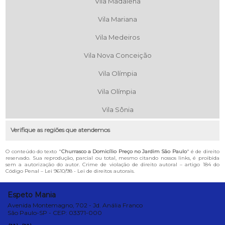
Vila Madalena
Vila Mariana
Vila Medeiros
Vila Nova Conceição
Vila Olímpia
Vila Olímpia
Vila Sônia
Verifique as regiões que atendemos
O conteúdo do texto "
Churrasco a Domicílio Preço no Jardim São Paulo
" é de direito
reservado. Sua reprodução, parcial ou total, mesmo citando nossos links, é proibida
sem a autorização do autor. Crime de violação de direito autoral – artigo 184 do
Código Penal –
Lei 9610/98 - Lei de direitos autorais
.
Espeto Mania
Avenida Montemagno, 702 - Jd. Anália Franco
São Paulo-SP - CEP: 03371-000