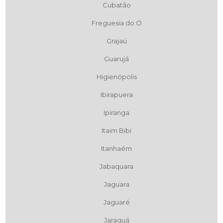
Cubatão
Freguesia do Ó
Grajaú
Guarujá
Higienópolis
Ibirapuera
Ipiranga
Itaim Bibi
Itanhaém
Jabaquara
Jaguara
Jaguaré
Jaraguá