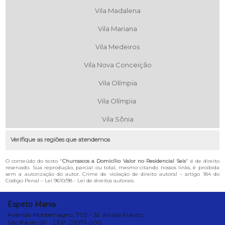
Vila Madalena
Vila Mariana
Vila Medeiros
Vila Nova Conceição
Vila Olímpia
Vila Olímpia
Vila Sônia
Verifique as regiões que atendemos
O conteúdo do texto "
Churrascos a Domicílio Valor no Residencial Seis
" é de direito
reservado. Sua reprodução, parcial ou total, mesmo citando nossos links, é proibida
sem a autorização do autor. Crime de violação de direito autoral – artigo 184 do
Código Penal –
Lei 9610/98 - Lei de direitos autorais
.
Espeto Mania
Avenida Montemagno, 702 - Jd. Anália Franco
São Paulo-SP - CEP: 03371-000