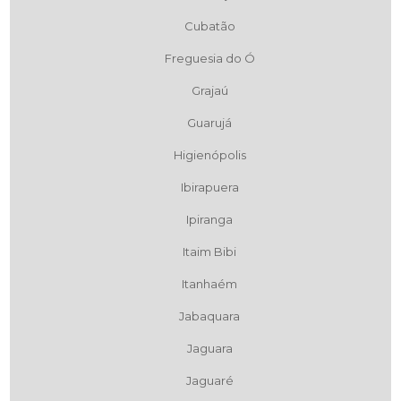
Cubatão
Freguesia do Ó
Grajaú
Guarujá
Higienópolis
Ibirapuera
Ipiranga
Itaim Bibi
Itanhaém
Jabaquara
Jaguara
Jaguaré