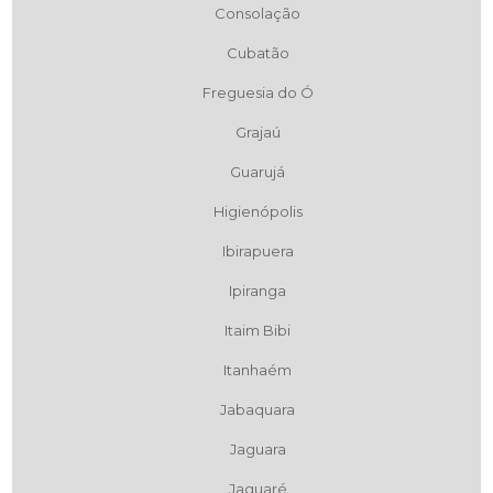
Consolação
Cubatão
Freguesia do Ó
Grajaú
Guarujá
Higienópolis
Ibirapuera
Ipiranga
Itaim Bibi
Itanhaém
Jabaquara
Jaguara
Jaguaré