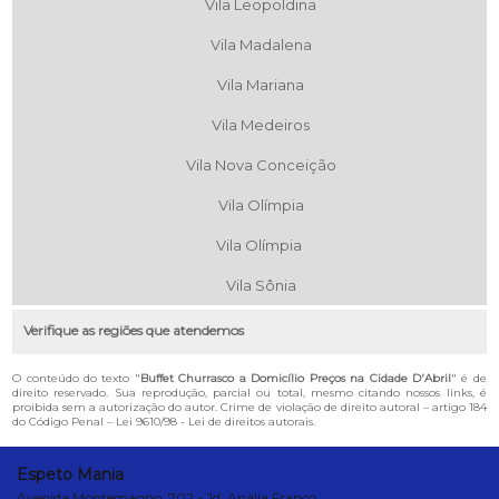
Vila Leopoldina
Vila Madalena
Vila Mariana
Vila Medeiros
Vila Nova Conceição
Vila Olímpia
Vila Olímpia
Vila Sônia
Verifique as regiões que atendemos
O conteúdo do texto "
Buffet Churrasco a Domicílio Preços na Cidade D'Abril
" é de
direito reservado. Sua reprodução, parcial ou total, mesmo citando nossos links, é
proibida sem a autorização do autor. Crime de violação de direito autoral – artigo 184
do Código Penal –
Lei 9610/98 - Lei de direitos autorais
.
Espeto Mania
Avenida Montemagno, 702 - Jd. Anália Franco