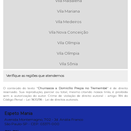
Vila Madalena
Vila Mariana
Vila Medeiros
Vila Nova Conceição
Vila Olímpia
Vila Olímpia
Vila Sônia
Verifique as regiões que atendemos
O conteúdo do texto "
Churrascos a Domicílio Preços no Tremembé
" é de direito
reservado. Sua reprodução, parcial ou total, mesmo citando nossos links, é proibida
sem a autorização do autor. Crime de violação de direito autoral – artigo 184 do
Código Penal –
Lei 9610/98 - Lei de direitos autorais
.
Espeto Mania
Avenida Montemagno, 702 - Jd. Anália Franco
São Paulo-SP - CEP: 03371-000