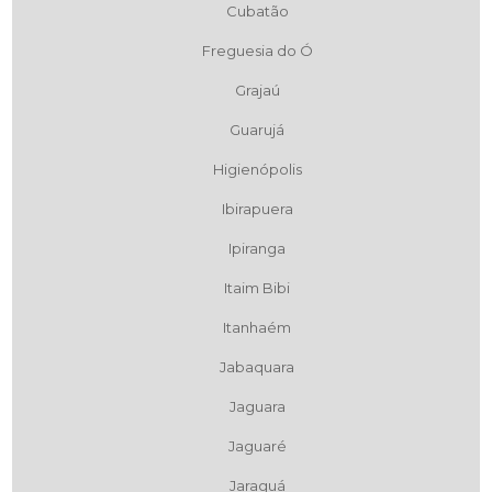
Cubatão
Freguesia do Ó
Grajaú
Guarujá
Higienópolis
Ibirapuera
Ipiranga
Itaim Bibi
Itanhaém
Jabaquara
Jaguara
Jaguaré
Jaraguá