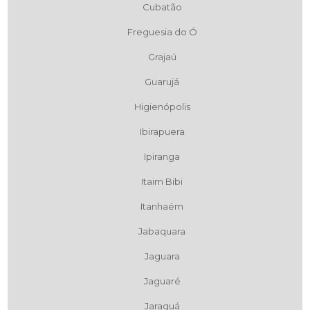
Cubatão
Freguesia do Ó
Grajaú
Guarujá
Higienópolis
Ibirapuera
Ipiranga
Itaim Bibi
Itanhaém
Jabaquara
Jaguara
Jaguaré
Jaraguá