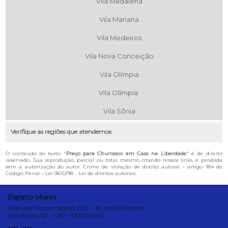
Vila Madalena
Vila Mariana
Vila Medeiros
Vila Nova Conceição
Vila Olímpia
Vila Olímpia
Vila Sônia
Verifique as regiões que atendemos
O conteúdo do texto "
Preço para Churrasco em Casa na Liberdade
" é de direito
reservado. Sua reprodução, parcial ou total, mesmo citando nossos links, é proibida
sem a autorização do autor. Crime de violação de direito autoral – artigo 184 do
Código Penal –
Lei 9610/98 - Lei de direitos autorais
.
Espeto Mania
Avenida Montemagno, 702 - Jd. Anália Franco
São Paulo-SP - CEP: 03371-000