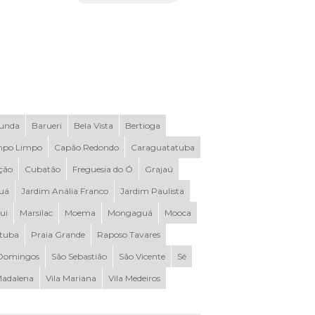
Funda
Barueri
Bela Vista
Bertioga
po Limpo
Capão Redondo
Caraguatatuba
ção
Cubatão
Freguesia do Ó
Grajaú
uá
Jardim Anália Franco
Jardim Paulista
ui
Marsilac
Moema
Mongaguá
Mooca
ituba
Praia Grande
Raposo Tavares
Domingos
São Sebastião
São Vicente
Sé
Madalena
Vila Mariana
Vila Medeiros