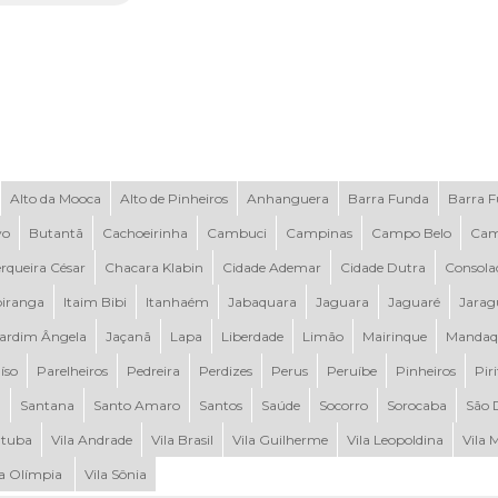
Alto da Mooca
Alto de Pinheiros
Anhanguera
Barra Funda
Barra 
vo
Butantã
Cachoeirinha
Cambuci
Campinas
Campo Belo
Cam
rqueira César
Chacara Klabin
Cidade Ademar
Cidade Dutra
Consola
piranga
Itaim Bibi
Itanhaém
Jabaquara
Jaguara
Jaguaré
Jarag
ardim Ângela
Jaçanã
Lapa
Liberdade
Limão
Mairinque
Mandaq
íso
Parelheiros
Pedreira
Perdizes
Perus
Peruíbe
Pinheiros
Pir
a
Santana
Santo Amaro
Santos
Saúde
Socorro
Sorocaba
São 
tuba
Vila Andrade
Vila Brasil
Vila Guilherme
Vila Leopoldina
Vila 
la Olímpia
Vila Sônia