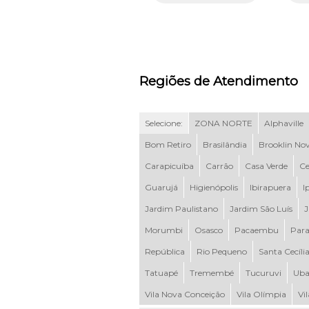
Regiões de Atendimento
Selecione:
ZONA NORTE
Alphaville
Bom Retiro
Brasilândia
Brooklin No
Carapicuíba
Carrão
Casa Verde
Ce
Guarujá
Higienópolis
Ibirapuera
I
Jardim Paulistano
Jardim São Luís
J
Morumbi
Osasco
Pacaembu
Para
República
Rio Pequeno
Santa Cecíli
Tatuapé
Tremembé
Tucuruvi
Uba
Vila Nova Conceição
Vila Olímpia
Vi