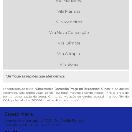
Vila Madalena
Vila Mariana
Vila Medeiros
Vila Nova Conceição
Vila Olímpia
Vila Olímpia
Vila Sônia
Verifique as regiões que atendemos
O conteúdo do texto "
Churrasco a Domicílio Preço no Residencial Cinco
" é de direito
reservado. Sua reprodução, parcial ou total, mesmo citando nossos links, é proibida
sem a autorização do autor. Crime de violação de direito autoral – artigo 184 do
Código Penal –
Lei 9610/98 - Lei de direitos autorais
.
Espeto Mania
Avenida Montemagno, 702 - Jd. Anália Franco
São Paulo-SP - CEP: 03371-000