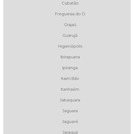
Cubatão
Freguesia do Ó
Grajaú
Guarujá
Higienópolis
Ibirapuera
Ipiranga
Itaim Bibi
Itanhaém
Jabaquara
Jaguara
Jaguaré
Jaraguá