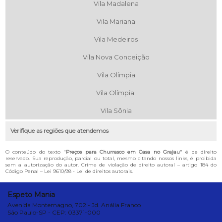
Vila Madalena
Vila Mariana
Vila Medeiros
Vila Nova Conceição
Vila Olímpia
Vila Olímpia
Vila Sônia
Verifique as regiões que atendemos
O conteúdo do texto "
Preços para Churrasco em Casa no Grajau
" é de direito
reservado. Sua reprodução, parcial ou total, mesmo citando nossos links, é proibida
sem a autorização do autor. Crime de violação de direito autoral – artigo 184 do
Código Penal –
Lei 9610/98 - Lei de direitos autorais
.
Espeto Mania
Avenida Montemagno, 702 - Jd. Anália Franco
São Paulo-SP - CEP: 03371-000