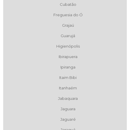
Cubatão
Freguesia do Ó
Grajaú
Guarujá
Higienópolis
Ibirapuera
Ipiranga
Itaim Bibi
Itanhaém
Jabaquara
Jaguara
Jaguaré
Jaraguá