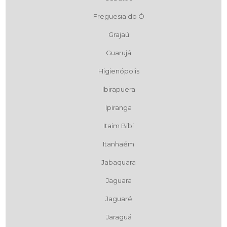
Freguesia do Ó
Grajaú
Guarujá
Higienópolis
Ibirapuera
Ipiranga
Itaim Bibi
Itanhaém
Jabaquara
Jaguara
Jaguaré
Jaraguá