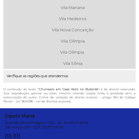
Vila Mariana
Vila Medeiros
Vila Nova Conceição
Vila Olímpia
Vila Olímpia
Vila Sônia
Verifique as regiões que atendemos
O conteúdo do texto "
Churrasco em Casa Valor no Butantã
" é de direito reservado.
Sua reprodução, parcial ou total, mesmo citando nossos links, é proibida sem a
autorização do autor. Crime de violação de direito autoral – artigo 184 do Código
Penal –
Lei 9610/98 - Lei de direitos autorais
.
Espeto Mania
Avenida Montemagno, 702 - Jd. Anália Franco
São Paulo-SP - CEP: 03371-000
(11)
(11)