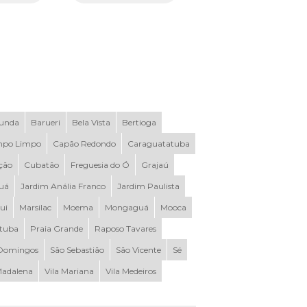
Funda
Barueri
Bela Vista
Bertioga
po Limpo
Capão Redondo
Caraguatatuba
ção
Cubatão
Freguesia do Ó
Grajaú
uá
Jardim Anália Franco
Jardim Paulista
ui
Marsilac
Moema
Mongaguá
Mooca
ituba
Praia Grande
Raposo Tavares
Domingos
São Sebastião
São Vicente
Sé
Madalena
Vila Mariana
Vila Medeiros