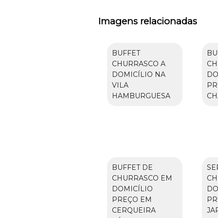
Imagens relacionadas
BUFFET
BU
CHURRASCO A
CH
DOMICÍLIO NA
DO
VILA
PR
HAMBURGUESA
CH
BUFFET DE
SE
CHURRASCO EM
CH
DOMICÍLIO
DO
PREÇO EM
PR
CERQUEIRA
JA