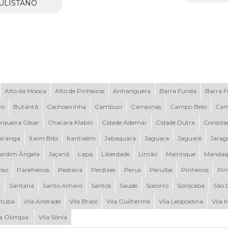
ULISTANO
Alto da Mooca
Alto de Pinheiros
Anhanguera
Barra Funda
Barra 
vo
Butantã
Cachoeirinha
Cambuci
Campinas
Campo Belo
Cam
rqueira César
Chacara Klabin
Cidade Ademar
Cidade Dutra
Consola
piranga
Itaim Bibi
Itanhaém
Jabaquara
Jaguara
Jaguaré
Jarag
ardim Ângela
Jaçanã
Lapa
Liberdade
Limão
Mairinque
Mandaq
íso
Parelheiros
Pedreira
Perdizes
Perus
Peruíbe
Pinheiros
Pir
a
Santana
Santo Amaro
Santos
Saúde
Socorro
Sorocaba
São 
tuba
Vila Andrade
Vila Brasil
Vila Guilherme
Vila Leopoldina
Vila 
la Olímpia
Vila Sônia