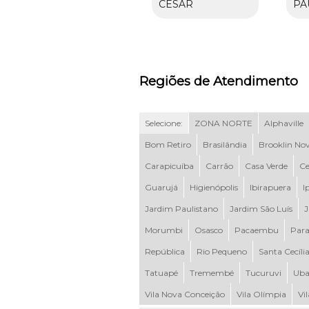
CÉSAR
PA
Regiões de Atendimento
Selecione:
ZONA NORTE
Alphaville
Bom Retiro
Brasilândia
Brooklin No
Carapicuíba
Carrão
Casa Verde
Ce
Guarujá
Higienópolis
Ibirapuera
I
Jardim Paulistano
Jardim São Luís
J
Morumbi
Osasco
Pacaembu
Para
República
Rio Pequeno
Santa Cecíli
Tatuapé
Tremembé
Tucuruvi
Uba
Vila Nova Conceição
Vila Olímpia
Vi