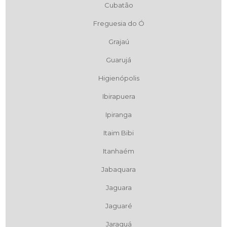
Cubatão
Freguesia do Ó
Grajaú
Guarujá
Higienópolis
Ibirapuera
Ipiranga
Itaim Bibi
Itanhaém
Jabaquara
Jaguara
Jaguaré
Jaraguá