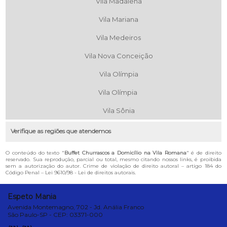
Vila Madalena
Vila Mariana
Vila Medeiros
Vila Nova Conceição
Vila Olímpia
Vila Olímpia
Vila Sônia
Verifique as regiões que atendemos
O conteúdo do texto "
Buffet Churrascos a Domicílio na Vila Romana
" é de direito
reservado. Sua reprodução, parcial ou total, mesmo citando nossos links, é proibida
sem a autorização do autor. Crime de violação de direito autoral – artigo 184 do
Código Penal –
Lei 9610/98 - Lei de direitos autorais
.
Espeto Mania
Avenida Montemagno, 702 - Jd. Anália Franco
São Paulo-SP - CEP: 03371-000