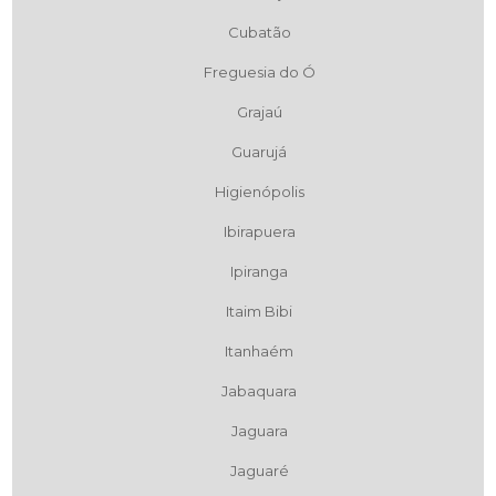
Cubatão
Freguesia do Ó
Grajaú
Guarujá
Higienópolis
Ibirapuera
Ipiranga
Itaim Bibi
Itanhaém
Jabaquara
Jaguara
Jaguaré