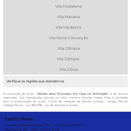
Vila Madalena
Vila Mariana
Vila Medeiros
Vila Nova Conceição
Vila Olímpia
Vila Olímpia
Vila Sônia
Verifique as regiões que atendemos
O conteúdo do texto "
Valores para Churrasco em Casa na Aclimação
" é de direito
reservado. Sua reprodução, parcial ou total, mesmo citando nossos links, é proibida
sem a autorização do autor. Crime de violação de direito autoral – artigo 184 do
Código Penal –
Lei 9610/98 - Lei de direitos autorais
.
Espeto Mania
Avenida Montemagno, 702 - Jd. Anália Franco
São Paulo-SP - CEP: 03371-000