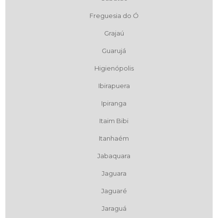
Freguesia do Ó
Grajaú
Guarujá
Higienópolis
Ibirapuera
Ipiranga
Itaim Bibi
Itanhaém
Jabaquara
Jaguara
Jaguaré
Jaraguá