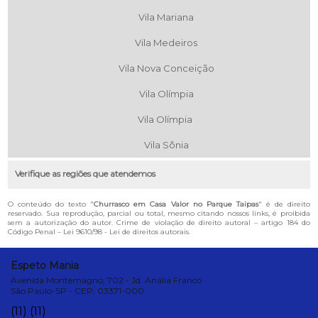
Vila Mariana
Vila Medeiros
Vila Nova Conceição
Vila Olímpia
Vila Olímpia
Vila Sônia
Verifique as regiões que atendemos
O conteúdo do texto "
Churrasco em Casa Valor no Parque Taipas
" é de direito
reservado. Sua reprodução, parcial ou total, mesmo citando nossos links, é proibida
sem a autorização do autor. Crime de violação de direito autoral – artigo 184 do
Código Penal –
Lei 9610/98 - Lei de direitos autorais
.
Espeto Mania
Avenida Montemagno, 702 - Jd. Anália Franco
São Paulo-SP - CEP: 03371-000
(11)
(11)