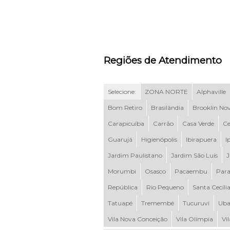
Regiões de Atendimento
Selecione:
ZONA NORTE
Alphaville
Bom Retiro
Brasilândia
Brooklin No
Carapicuíba
Carrão
Casa Verde
Ce
Guarujá
Higienópolis
Ibirapuera
I
Jardim Paulistano
Jardim São Luís
J
Morumbi
Osasco
Pacaembu
Para
República
Rio Pequeno
Santa Cecíli
Tatuapé
Tremembé
Tucuruvi
Uba
Vila Nova Conceição
Vila Olímpia
Vi