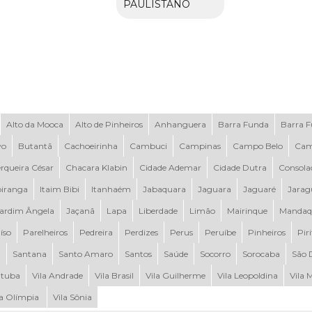
PAULISTANO
Alto da Mooca
Alto de Pinheiros
Anhanguera
Barra Funda
Barra 
vo
Butantã
Cachoeirinha
Cambuci
Campinas
Campo Belo
Cam
rqueira César
Chacara Klabin
Cidade Ademar
Cidade Dutra
Consola
piranga
Itaim Bibi
Itanhaém
Jabaquara
Jaguara
Jaguaré
Jarag
ardim Ângela
Jaçanã
Lapa
Liberdade
Limão
Mairinque
Mandaq
íso
Parelheiros
Pedreira
Perdizes
Perus
Peruíbe
Pinheiros
Pir
a
Santana
Santo Amaro
Santos
Saúde
Socorro
Sorocaba
São 
tuba
Vila Andrade
Vila Brasil
Vila Guilherme
Vila Leopoldina
Vila 
la Olímpia
Vila Sônia