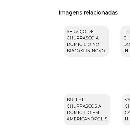
Imagens relacionadas
SERVIÇO DE
PR
CHURRASCO A
CH
DOMICÍLIO NO
DO
BROOKLIN NOVO
IN
BUFFET
V
CHURRASCOS A
C
DOMICÍLIO EM
C
AMERICANÓPOLIS
H