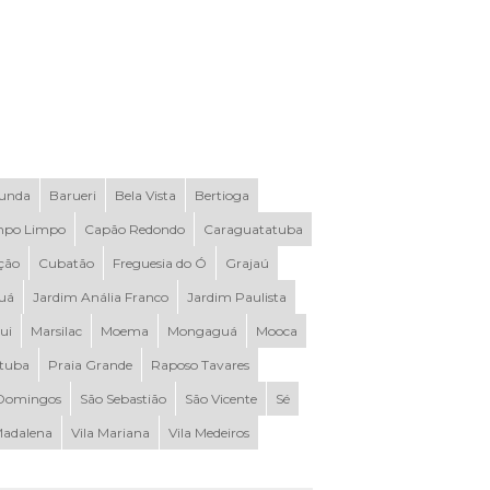
Funda
Barueri
Bela Vista
Bertioga
po Limpo
Capão Redondo
Caraguatatuba
ção
Cubatão
Freguesia do Ó
Grajaú
uá
Jardim Anália Franco
Jardim Paulista
ui
Marsilac
Moema
Mongaguá
Mooca
ituba
Praia Grande
Raposo Tavares
Domingos
São Sebastião
São Vicente
Sé
Madalena
Vila Mariana
Vila Medeiros