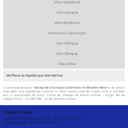
Vila Madalena
Vila Mariana
Vila Medeiros
Vila Nova Conceição
Vila Olímpia
Vila Olímpia
Vila Sônia
Verifique as regiões que atendemos
O conteúdo do texto "
Serviço de Churrasco a Domicílio no Brooklin Novo
" é de direito
reservado. Sua reprodução, parcial ou total, mesmo citando nossos links, é proibida
sem a autorização do autor. Crime de violação de direito autoral – artigo 184 do
Código Penal –
Lei 9610/98 - Lei de direitos autorais
.
Espeto Mania
Avenida Montemagno, 702 - Jd. Anália Franco
São Paulo-SP - CEP: 03371-000