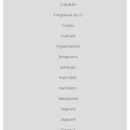
Cubatão
Freguesia do Ó
Grajaú
Guarujá
Higienópolis
Ibirapuera
Ipiranga
Itaim Bibi
Itanhaém
Jabaquara
Jaguara
Jaguaré
Jaraguá