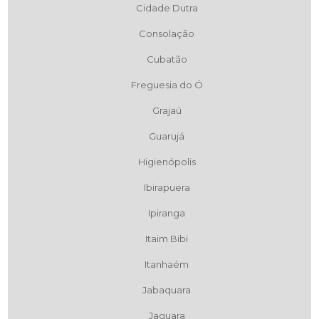
Cidade Dutra
Consolação
Cubatão
Freguesia do Ó
Grajaú
Guarujá
Higienópolis
Ibirapuera
Ipiranga
Itaim Bibi
Itanhaém
Jabaquara
Jaguara