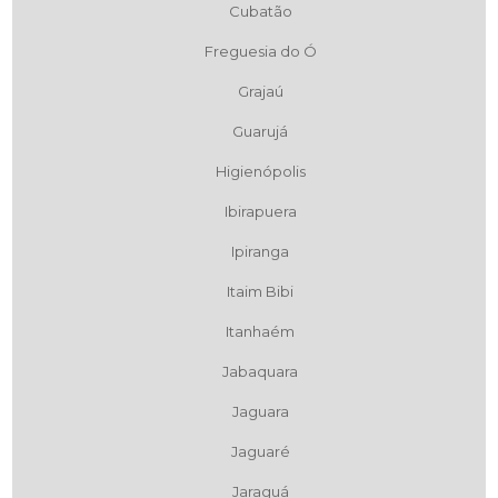
Cubatão
Freguesia do Ó
Grajaú
Guarujá
Higienópolis
Ibirapuera
Ipiranga
Itaim Bibi
Itanhaém
Jabaquara
Jaguara
Jaguaré
Jaraguá