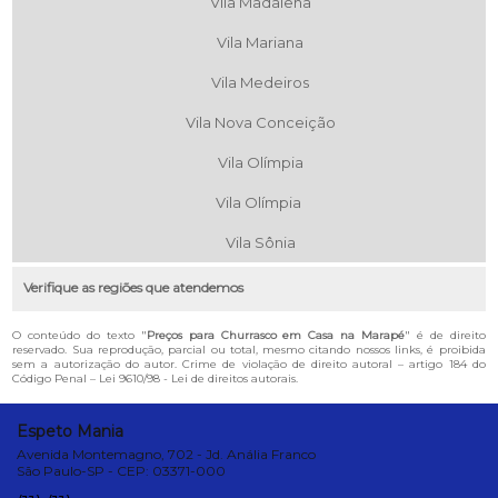
Vila Madalena
Vila Mariana
Vila Medeiros
Vila Nova Conceição
Vila Olímpia
Vila Olímpia
Vila Sônia
Verifique as regiões que atendemos
O conteúdo do texto "
Preços para Churrasco em Casa na Marapé
" é de direito
reservado. Sua reprodução, parcial ou total, mesmo citando nossos links, é proibida
sem a autorização do autor. Crime de violação de direito autoral – artigo 184 do
Código Penal –
Lei 9610/98 - Lei de direitos autorais
.
Espeto Mania
Avenida Montemagno, 702 - Jd. Anália Franco
São Paulo-SP - CEP: 03371-000