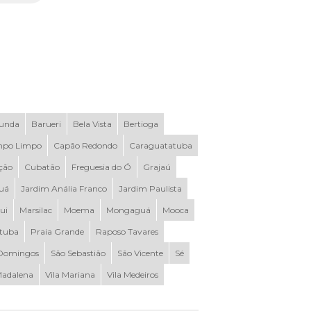
Funda
Barueri
Bela Vista
Bertioga
po Limpo
Capão Redondo
Caraguatatuba
ção
Cubatão
Freguesia do Ó
Grajaú
uá
Jardim Anália Franco
Jardim Paulista
ui
Marsilac
Moema
Mongaguá
Mooca
ituba
Praia Grande
Raposo Tavares
Domingos
São Sebastião
São Vicente
Sé
Madalena
Vila Mariana
Vila Medeiros