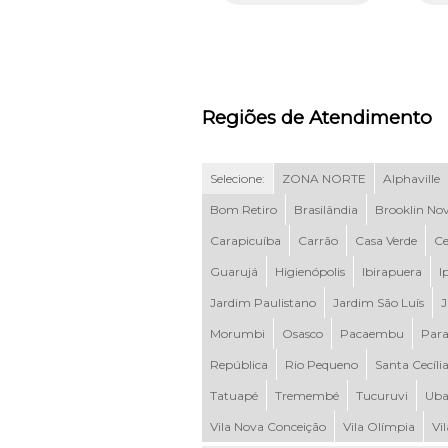
Regiões de Atendimento
Selecione:
ZONA NORTE
Alphaville
Bom Retiro
Brasilândia
Brooklin No
Carapicuíba
Carrão
Casa Verde
Ce
Guarujá
Higienópolis
Ibirapuera
I
Jardim Paulistano
Jardim São Luís
J
Morumbi
Osasco
Pacaembu
Para
República
Rio Pequeno
Santa Cecíli
Tatuapé
Tremembé
Tucuruvi
Uba
Vila Nova Conceição
Vila Olímpia
Vi