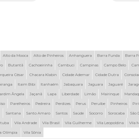
Alto da Mooca
Alto de Pinheiros
Anhanguera
Barra Funda
Barra 
vo
Butantã
Cachoeirinha
Cambuci
Campinas
Campo Belo
Cam
rqueira César
Chacara Klabin
Cidade Ademar
Cidade Dutra
Consola
piranga
Itaim Bibi
Itanhaém
Jabaquara
Jaguara
Jaguaré
Jarag
ardim Ângela
Jaçanã
Lapa
Liberdade
Limão
Mairinque
Mandaq
íso
Parelheiros
Pedreira
Perdizes
Perus
Peruíbe
Pinheiros
Pir
a
Santana
Santo Amaro
Santos
Saúde
Socorro
Sorocaba
São 
tuba
Vila Andrade
Vila Brasil
Vila Guilherme
Vila Leopoldina
Vila 
la Olímpia
Vila Sônia