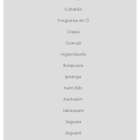
Cubatão
Freguesia do Ó
Grajaú
Guarujá
Higienópolis
Ibirapuera
Ipiranga
Itaim Bibi
Itanhaém
Jabaquara
Jaguara
Jaguaré