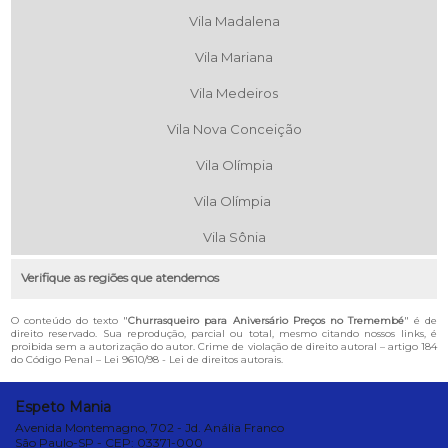
Vila Madalena
Vila Mariana
Vila Medeiros
Vila Nova Conceição
Vila Olímpia
Vila Olímpia
Vila Sônia
Verifique as regiões que atendemos
O conteúdo do texto "
Churrasqueiro para Aniversário Preços no Tremembé
" é de
direito reservado. Sua reprodução, parcial ou total, mesmo citando nossos links, é
proibida sem a autorização do autor. Crime de violação de direito autoral – artigo 184
do Código Penal –
Lei 9610/98 - Lei de direitos autorais
.
Espeto Mania
Avenida Montemagno, 702 - Jd. Anália Franco
São Paulo-SP - CEP: 03371-000