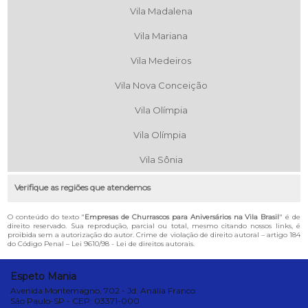
Vila Madalena
Vila Mariana
Vila Medeiros
Vila Nova Conceição
Vila Olímpia
Vila Olímpia
Vila Sônia
Verifique as regiões que atendemos
O conteúdo do texto "
Empresas de Churrascos para Aniversários na Vila Brasil
" é de
direito reservado. Sua reprodução, parcial ou total, mesmo citando nossos links, é
proibida sem a autorização do autor. Crime de violação de direito autoral – artigo 184
do Código Penal –
Lei 9610/98 - Lei de direitos autorais
.
Espeto Mania
Avenida Montemagno, 702 - Jd. Anália Franco
São Paulo-SP - CEP: 03371-000