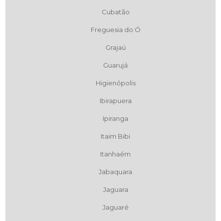
Cubatão
Freguesia do Ó
Grajaú
Guarujá
Higienópolis
Ibirapuera
Ipiranga
Itaim Bibi
Itanhaém
Jabaquara
Jaguara
Jaguaré