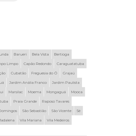
Funda
Barueri
Bela Vista
Bertioga
po Limpo
Capão Redondo
Caraguatatuba
ção
Cubatão
Freguesia do Ó
Grajaú
uá
Jardim Anália Franco
Jardim Paulista
ui
Marsilac
Moema
Mongaguá
Mooca
ituba
Praia Grande
Raposo Tavares
Domingos
São Sebastião
São Vicente
Sé
Madalena
Vila Mariana
Vila Medeiros