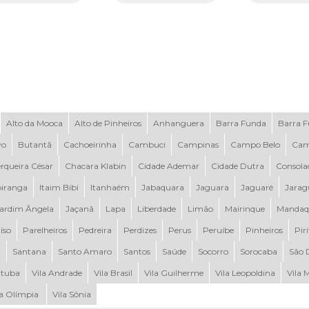
Alto da Mooca
Alto de Pinheiros
Anhanguera
Barra Funda
Barra 
vo
Butantã
Cachoeirinha
Cambuci
Campinas
Campo Belo
Cam
rqueira César
Chacara Klabin
Cidade Ademar
Cidade Dutra
Consola
piranga
Itaim Bibi
Itanhaém
Jabaquara
Jaguara
Jaguaré
Jarag
ardim Ângela
Jaçanã
Lapa
Liberdade
Limão
Mairinque
Mandaq
íso
Parelheiros
Pedreira
Perdizes
Perus
Peruíbe
Pinheiros
Pir
a
Santana
Santo Amaro
Santos
Saúde
Socorro
Sorocaba
São 
tuba
Vila Andrade
Vila Brasil
Vila Guilherme
Vila Leopoldina
Vila 
la Olímpia
Vila Sônia