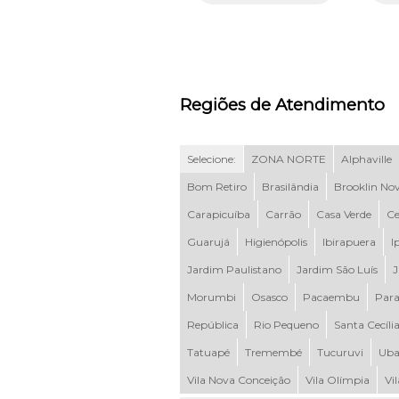
Regiões de Atendimento
Selecione:
ZONA NORTE
Alphaville
Bom Retiro
Brasilândia
Brooklin No
Carapicuíba
Carrão
Casa Verde
Ce
Guarujá
Higienópolis
Ibirapuera
I
Jardim Paulistano
Jardim São Luís
J
Morumbi
Osasco
Pacaembu
Para
República
Rio Pequeno
Santa Cecíli
Tatuapé
Tremembé
Tucuruvi
Uba
Vila Nova Conceição
Vila Olímpia
Vi