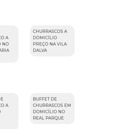
CHURRASCOS A
O A
DOMICÍLIO
O NO
PREÇO NA VILA
ARIA
DALVA
DE
BUFFET DE
O A
CHURRASCOS EM
O
DOMICÍLIO NO
O
REAL PARQUE