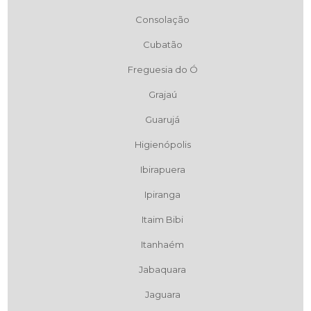
Consolação
Cubatão
Freguesia do Ó
Grajaú
Guarujá
Higienópolis
Ibirapuera
Ipiranga
Itaim Bibi
Itanhaém
Jabaquara
Jaguara