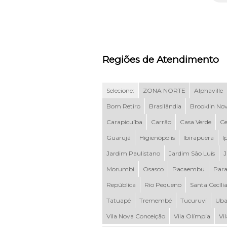
Regiões de Atendimento
Selecione:
ZONA NORTE
Alphaville
Bom Retiro
Brasilândia
Brooklin No
Carapicuíba
Carrão
Casa Verde
Ce
Guarujá
Higienópolis
Ibirapuera
I
Jardim Paulistano
Jardim São Luís
J
Morumbi
Osasco
Pacaembu
Para
República
Rio Pequeno
Santa Cecíli
Tatuapé
Tremembé
Tucuruvi
Uba
Vila Nova Conceição
Vila Olímpia
Vi