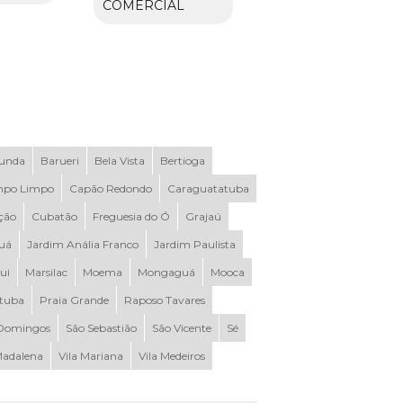
COMERCIAL
Funda
Barueri
Bela Vista
Bertioga
po Limpo
Capão Redondo
Caraguatatuba
ção
Cubatão
Freguesia do Ó
Grajaú
uá
Jardim Anália Franco
Jardim Paulista
ui
Marsilac
Moema
Mongaguá
Mooca
ituba
Praia Grande
Raposo Tavares
Domingos
São Sebastião
São Vicente
Sé
Madalena
Vila Mariana
Vila Medeiros