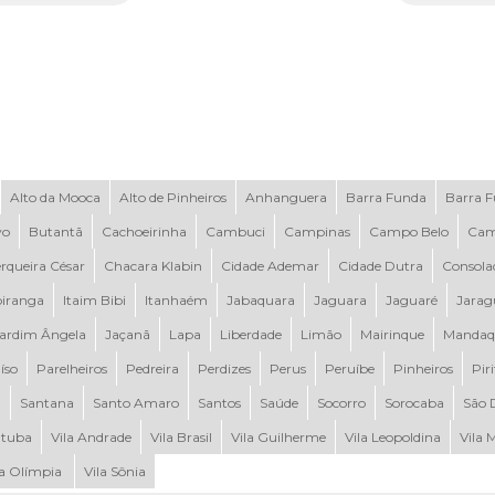
Alto da Mooca
Alto de Pinheiros
Anhanguera
Barra Funda
Barra 
vo
Butantã
Cachoeirinha
Cambuci
Campinas
Campo Belo
Cam
rqueira César
Chacara Klabin
Cidade Ademar
Cidade Dutra
Consola
piranga
Itaim Bibi
Itanhaém
Jabaquara
Jaguara
Jaguaré
Jarag
ardim Ângela
Jaçanã
Lapa
Liberdade
Limão
Mairinque
Mandaq
íso
Parelheiros
Pedreira
Perdizes
Perus
Peruíbe
Pinheiros
Pir
a
Santana
Santo Amaro
Santos
Saúde
Socorro
Sorocaba
São 
tuba
Vila Andrade
Vila Brasil
Vila Guilherme
Vila Leopoldina
Vila 
la Olímpia
Vila Sônia