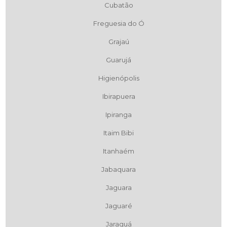
Cubatão
Freguesia do Ó
Grajaú
Guarujá
Higienópolis
Ibirapuera
Ipiranga
Itaim Bibi
Itanhaém
Jabaquara
Jaguara
Jaguaré
Jaraguá