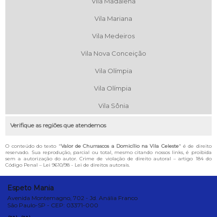
Vila Madalena
Vila Mariana
Vila Medeiros
Vila Nova Conceição
Vila Olímpia
Vila Olímpia
Vila Sônia
Verifique as regiões que atendemos
O conteúdo do texto "
Valor de Churrascos a Domicílio na Vila Celeste
" é de direito
reservado. Sua reprodução, parcial ou total, mesmo citando nossos links, é proibida
sem a autorização do autor. Crime de violação de direito autoral – artigo 184 do
Código Penal –
Lei 9610/98 - Lei de direitos autorais
.
Espeto Mania
Avenida Montemagno, 702 - Jd. Anália Franco
São Paulo-SP - CEP: 03371-000